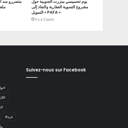
يوم تحسيسي ببنزرت الجنوبية حول
متضررو سد ال
مشروع التسوية العقارية والنفاذ إلى
ملفا
التمويل « PAFA »
il y a 2 jours
Suivez-nous sur Facebook
#احو
#اللا
#ا
#غزة
#م