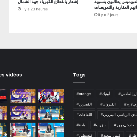
دويميس يطالبون بتسوية
إشعار بانقطاع الكهرباء جهة الشمال
تهم العقارية والتعويضات
il y a 23 heures
il y a 2 jours
es vidéos
Tags
ال_الطقس
#أوتيك
#orange
زم_لازم
#القيروان
#القصرين
لنادي_الرياضي_البنزرتي
#اللقاحات
#حادث_مرور
#بنزرت
#باجة
اطر
#قيس_سعيد
#فلسطين