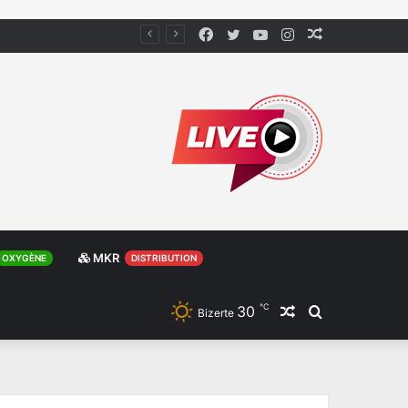
Facebook
Twitter
YouTube
Instagram
Article
Aléatoire
MKR
OXYGÈNE
DISTRIBUTION
℃
30
Article
Rechercher
Bizerte
Aléatoire