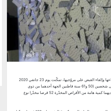
في إطار التصدّي لظاهرة ترويج المخدّرات بمختلف أنواعها وإلقاء القبض على مروّجيها، تمكّنت يوم 23 جانفي 2020
فرقة شرطة النجدة بمنزل بورقيبة من إلقاء القبض على شخصين (50 و61 سنة قاطنين الجهة أحدهما من ذوي
السّوابق العدليّة في مجال ترويج المخدّرات) وحجزت لديهما كمية هامة من الأقراص المخدّرة 52 قرصا مخدّرا نوع