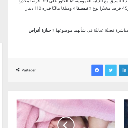
بتعميق التحرّيات وتفتيش منزل أحدهما تفتيشا دقيقا بعد التنسيق مع النيابة العموميّة، تمّ العثور على 199 قرصا مخدّرا
 «
تيمستا
» ومبلغا ماليّا قدره 110 دينار
ومباشرة قضيّة عدليّة في شأنهما موضوعها «
حيازة أقراص
Facebook
Twitter
Partager