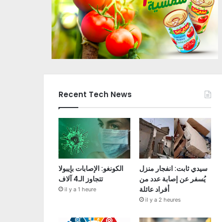
Recent Tech News
سيدي ثابت: انفجار منزل
الكونغو: الإصابات بإيبولا
يُسفر عن إصابة عدد من
تتجاوز الـ4 آلاف
أفراد عائلة
il y a 1 heure
il y a 2 heures