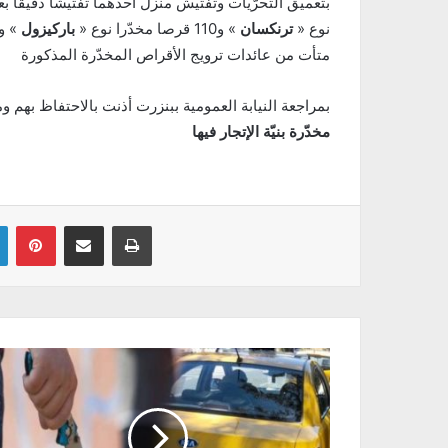
نوع «
ترنكسان
» و110 قرصا مخدّرا نوع «
باركيزول
» و45 قرصا مخدّرا نوع
متأت من عائدات ترويج الأقراص المخدّرة المذكورة
بمراجعة النيابة العمومية ببنزرت أذنت بالاحتفاظ بهم 
مخدّرة بنيّة الإتجار فيها
Linkedin
Pinterest
Partager par email
Imprimer