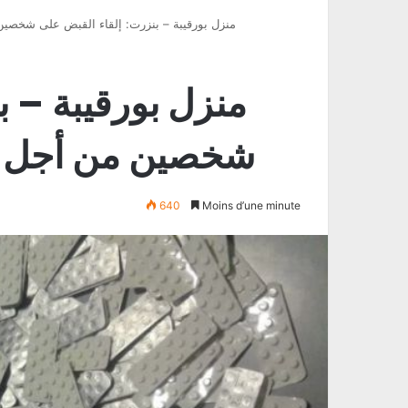
منزل بورقيبة – بنزرت: إلقاء القبض على شخصين
منزل بورقيبة – ب
شخصين من أجل تر
640
Moins d’une minute