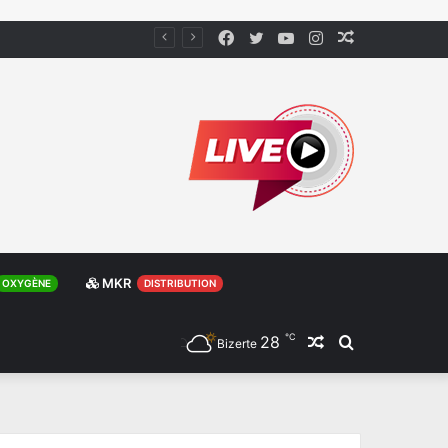
Facebook
Twitter
YouTube
Instagram
Article
Aléatoire
MKR
OXYGÈNE
DISTRIBUTION
℃
28
Article
Rechercher
Bizerte
Aléatoire