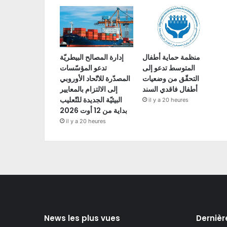
منظمة حماية أطفال
إدارة المصالح البيطريّة
المتوسط تدعو إلى
تدعو المؤسّسات
التحقّق من وضعيات
المصدّرة للاتّحاد الأوروبي
أطفال فاقدي السند
إلى الالتزام بالمعايير
البيئيّة الجديدة للتّعليب
il y a 20 heures
بداية من 12 أوت 2026
il y a 20 heures
News les plus vues
Dernièr