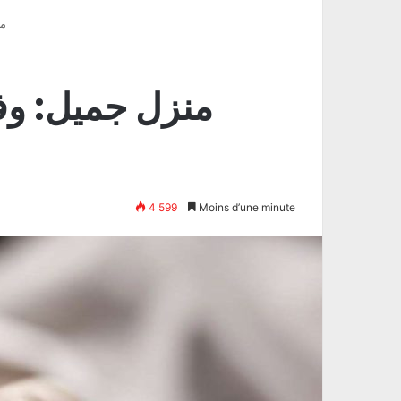
من
منزل جميل: وفا
4 599
Moins d’une minute