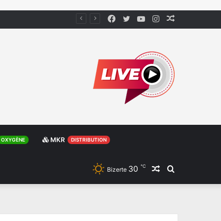
Facebook
Twitter
YouTube
Instagram
Article
Aléatoire
MKR
OXYGÈNE
DISTRIBUTION
℃
30
Article
Rechercher
Bizerte
Aléatoire