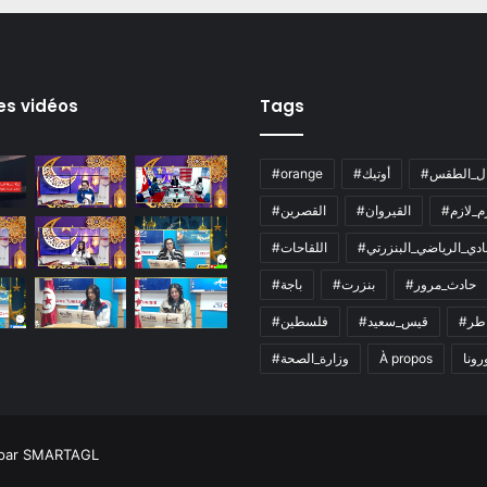
es vidéos
Tags
ال_الطقس
#أوتيك
#orange
زم_لازم
#القيروان
#القصرين
لنادي_الرياضي_البنزرتي
#اللقاحات
#حادث_مرور
#بنزرت
#باجة
اطر
#قيس_سعيد
#فلسطين
رونا
À propos
#وزارة_الصحة
 par SMARTAGL