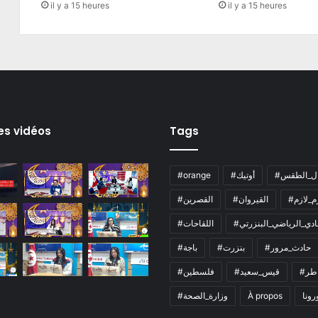
il y a 15 heures
il y a 15 heures
es vidéos
Tags
ال_الطقس
#أوتيك
#orange
زم_لازم
#القيروان
#القصرين
لنادي_الرياضي_البنزرتي
#اللقاحات
#حادث_مرور
#بنزرت
#باجة
اطر
#قيس_سعيد
#فلسطين
رونا
À propos
#وزارة_الصحة