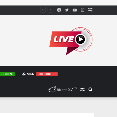
Facebook
Twitter
YouTube
Instagram
Article
Aléatoire
MKR
OXYGÈNE
DISTRIBUTION
℃
27
Article
Rechercher
Bizerte
Aléatoire