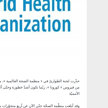
حذّرت لجنة الطوارئ في « ​منظمة الصحة العالمية​ »، م
من فيروس « كورونا »، ربّما تكون أشدّ خطورة وحتّى أكث
الأمميّة
وقد أبلغت منظّمة الصحّة حتّى الآن عن أربع متحوّرات مثي