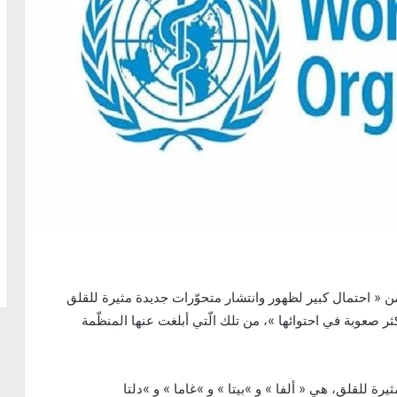
ن « احتمال كبير لظهور وانتشار متحوّرات جديدة مثيرة للقلق
ر صعوبة في احتوائها »، من تلك الّتي أبلغت عنها المنظّمة
رة للقلق، هي « ألفا » و »بيتا » و »غاما » و »دلتا