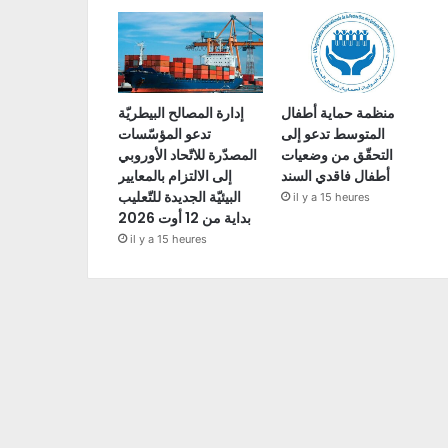
منظمة حماية أطفال
إدارة المصالح البيطريّة
المتوسط تدعو إلى
تدعو المؤسّسات
التحقّق من وضعيات
المصدّرة للاتّحاد الأوروبي
أطفال فاقدي السند
إلى الالتزام بالمعايير
البيئيّة الجديدة للتّعليب
il y a 15 heures
بداية من 12 أوت 2026
il y a 15 heures