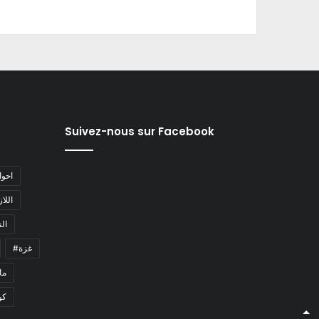
Suivez-nous sur Facebook
#احو
#اللا
#ا
#غزة
#م
كو