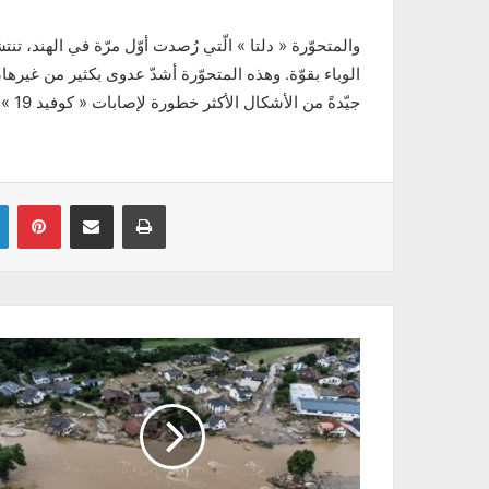
والمتحوّرة « دلتا » الّتي رُصدت أوّل مرّة في ​الهند​، 
الوباء بقوّة. وهذه المتحوّرة أشدّ عدوى بكثير من غيرها،
جيّدةً من الأشكال الأكثر خطورة لإصابات « ​كوفيد 19​ » ومن خطر الوفاة
Linkedin
Pinterest
Partager par email
Imprimer