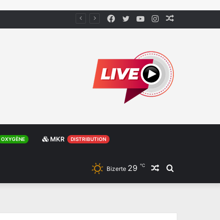
Facebook
Twitter
YouTube
Instagram
Article
Aléatoire
MKR
OXYGÈNE
DISTRIBUTION
℃
29
Article
Rechercher
Bizerte
Aléatoire