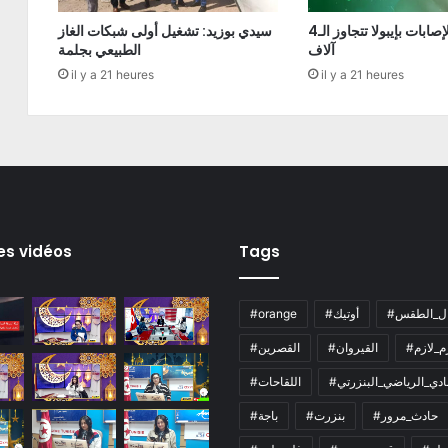
الكونغو: الإصابات بإيبولا تتجاوز الـ4
سيدي بوزيد: تشغيل أولى شبكات الغاز
آلاف
الطبيعي بجلمة
il y a 21 heures
il y a 21 heures
es vidéos
Tags
ال_الطقس
#أوتيك
#orange
زم_لازم
#القيروان
#القصرين
لنادي_الرياضي_البنزرتي
#اللقاحات
#حادث_مرور
#بنزرت
#باجة