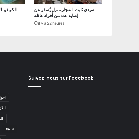
سيدي ثابت: انفجار منزل يُسفر عن
إصابة عدد من أفراد عائلة
il y a 22 heures
Suivez-nous sur Facebook
#احو
#اللا
#ا
#غزة