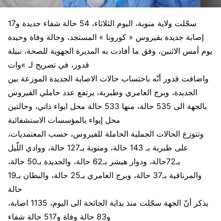
سجّلت ولاية منوبة، اليوم الثلاثاء، 54 حالة شفاء جديدة و17
إصابة جديدة بفيروس « كورونا » المستجد، وحالة وفاة وحيدة
يوم أمس الاثنين، وفق ما أفادت به المديرة الجهوية للصحة، نبيلة
قدور، في تصريح لـ »وات
واضافت قدور أنّه باحتساب حالات الاصابة الجديدة الموزعة بين
الجديدة، وبرج العامري وطبربة، يرتفع عدد حاملي الفيروس
بالجهة الى 535 حالة، منها 533 حالة محل ايواء ذاتي، وحالتين
محل إيواء بالمؤسسات الاستشفائية
وتتوزع الحالات الجملية الحاملة للفيروس، حسب المعتمديات،
على طبربة بـ 143 حالة، ومنوبة بـ127 حالة، ووادي اللّيل
بـ72حالة، ودوار هيشر بـ62 حالة، والجديدة بـ50 حالة،
والمرناقية بـ37 حالة، وبرج العامري بـ25 حالة، والبطان بـ19
حالة
يذكر أنّ الجهة سجّلت منذ بداية الجائحة الى اليوم، 1135 اصابة،
و83 حالة وفاة و517 حالة شفاء