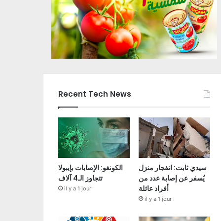
Recent Tech News
سيدي ثابت: انفجار منزل
الكونغو: الإصابات بإيبولا
يُسفر عن إصابة عدد من
تتجاوز الـ4 آلاف
أفراد عائلة
il y a 1 jour
il y a 1 jour