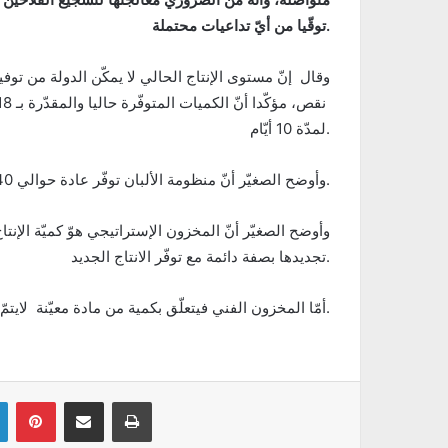
توقّيا من أيّ تداعيات محتملة.
وقال إنّ مستوى الإنتاج الحالي لا يمكّن الدولة من ت
لمدّة 10 أيّام.
وأوضح الصغيّر أنّ منظومة الألبان توفّر عادة حوالي 40 مليون لتر بين مخزون فني ومخزون استراتيجي.
وأوضح الصغيّر أنّ المخزون الإستراتيجي هوّ كميّة الإنتاج
تجديدها بصفة دائمة مع توفّر الانتاج الجديد.
أمّا المخزون الفني فيتعلّق بكمية من مادة معيّنة لايتمّ ترويجها في السوق إلاّ بعد التثبت من خلوها من أيّ إشكالات.
Linkedin
Pinterest
Partager par email
Imprimer