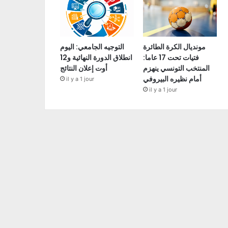
مونديال الكرة الطائرة
التوجيه الجامعي: اليوم
فتيات تحت 17 عاما:
انطلاق الدورة النهائية و12
المنتخب التونسي ينهزم
أوت إعلان النتائج
أمام نظيره البيروفي
il y a 1 jour
il y a 1 jour