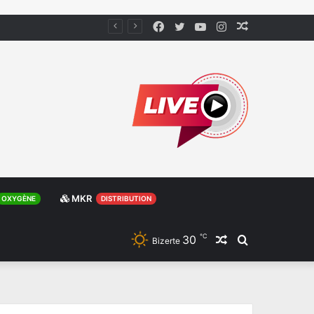
Facebook
Twitter
YouTube
Instagram
Article
Aléatoire
MKR
OXYGÈNE
DISTRIBUTION
℃
30
Article
Rechercher
Bizerte
Aléatoire