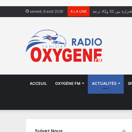
ة بين 32 و42 درجة
samedi, 8 août 2026
A LA UNE
ACCEUIL
OXYGÈNE FM
ACTUALITÉS
S
Suivez Nous