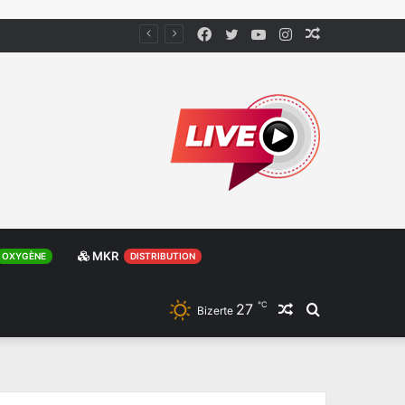
Facebook
Twitter
YouTube
Instagram
Article
Aléatoire
MKR
OXYGÈNE
DISTRIBUTION
℃
27
Article
Rechercher
Bizerte
Aléatoire