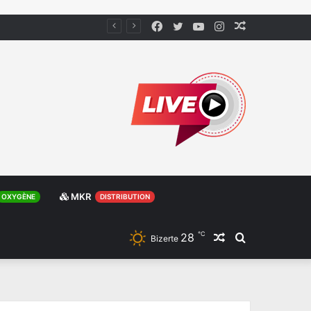
Facebook
Twitter
YouTube
Instagram
Article
Aléatoire
MKR
OXYGÈNE
DISTRIBUTION
℃
28
Article
Rechercher
Bizerte
Aléatoire