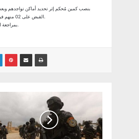
بنصب كمين مُحكم إثر تحديد أماكن تواجدهم وبعد م
القبض على 02 منهم فيما تمّ إدراج الثالث بالتفتيش والمساعي حثيثة لإلقاء القبض عليه.
بمراجعة النيابة العمومية أذنت بالإحتفاظ بهما على ذمة الأبحاث المتواصلة.
Linkedin
Pinterest
Partager par email
Imprimer