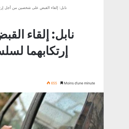
نابل: إلقاء القبض على شخصين من أجل إر
نابل: إلقاء ال
إرتكابهما لسل
655
Moins d’une minute