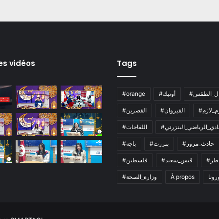
es vidéos
Tags
ال_الطقس
#أوتيك
#orange
زم_لازم
#القيروان
#القصرين
لنادي_الرياضي_البنزرتي
#اللقاحات
#حادث_مرور
#بنزرت
#باجة
اطر
#قيس_سعيد
#فلسطين
رونا
À propos
#وزارة_الصحة