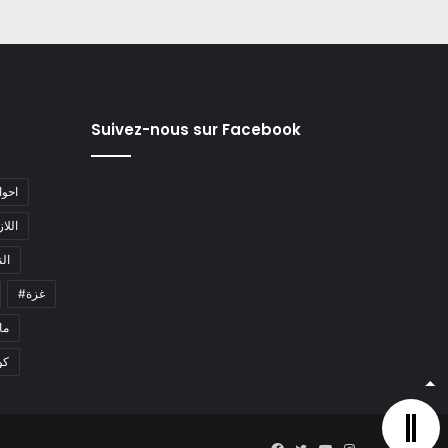
Suivez-nous sur Facebook
#احو
#اللا
#ا
#غزة
#م
كو