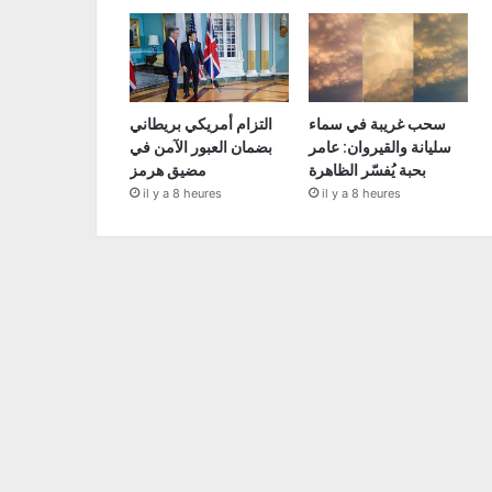
سحب غريبة في سماء
التزام أمريكي بريطاني
سليانة والقيروان: عامر
بضمان العبور الآمن في
بحبة يُفسّر الظاهرة
مضيق هرمز
il y a 8 heures
il y a 8 heures