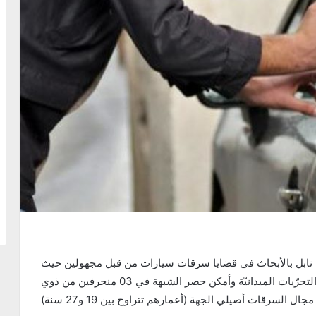
اية نابل بالأبحاث في قضايا سرقات سيارات من قبل مجهولين حيث
قام أعوان وإطارات المركز المذكور بإجراء جملة من التحرّيات الميدانيّة وأمكن حصر الشبهة في 03 منحرفين من ذوي