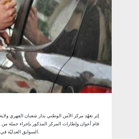
إثر تعهّد مركز الأمن الوطني بدار شعبان الفهري ول
السوابق العدليّة في مجال السرقات أصيلي الجهة (أعمارهم تتراوح بين 19 و27 سنة).