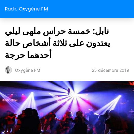
Radio Oxygène FM
نابل: خمسة حراس ملهى ليلي
يعتدون على ثلاثة أشخاص حالة
أحدهما حرجة
25 décembre 2019
Oxygène FM