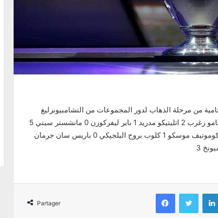
اجريت يوم امس الدفعة الاولى من مباريات الجولة الختامية من مرحلة الذهاب لدور المجموعات من التشامبيونزليغ
والتي اسفرت عن النتائج التالية شاختار دونيتسك 2 دينامو زغرب 2 اتليتيكو مدريد 1 باير ليفركوزن 0 مانشستر سيتي 5
اتلانتا 1 توتنهام 5 سرفينا زفيزدا الصربي 1 اليوفي 2 لوكوموتيف موسكو 1 كلوب بروج البلجيكي 0 باريس سان جرمان
Facebook
Twitter
Partager