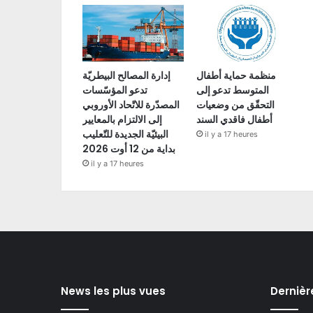
منظمة حماية أطفال
إدارة المصالح البيطريّة
المتوسط تدعو إلى
تدعو المؤسّسات
التحقّق من وضعيات
المصدّرة للاتّحاد الأوروبي
أطفال فاقدي السند
إلى الالتزام بالمعايير
البيئيّة الجديدة للتّعليب
il y a 17 heures
بداية من 12 أوت 2026
il y a 17 heures
News les plus vues
Dernièr