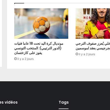
علي يُعزز صفوف الترجي
مونديال كرة اليد تحت 18 عاما فتيات
لجرجيسي بعقد لموسمين
(الدور الترتيبي): المنتخب التونسي
يفوز على كازختسان
il y a 2 jours
il y a 2 jours
es vidéos
Tags