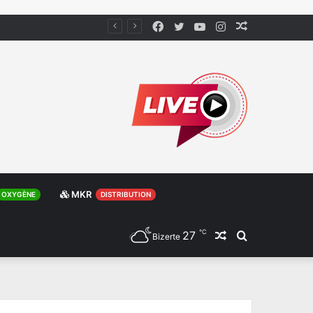
Facebook
Twitter
YouTube
Instagram
Article
Aléatoire
MKR
OXYGÈNE
DISTRIBUTION
℃
27
Article
Rechercher
Bizerte
Aléatoire