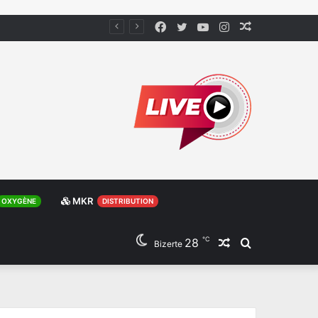
Facebook
Twitter
YouTube
Instagram
Article
Aléatoire
MKR
OXYGÈNE
DISTRIBUTION
℃
28
Article
Rechercher
Bizerte
Aléatoire