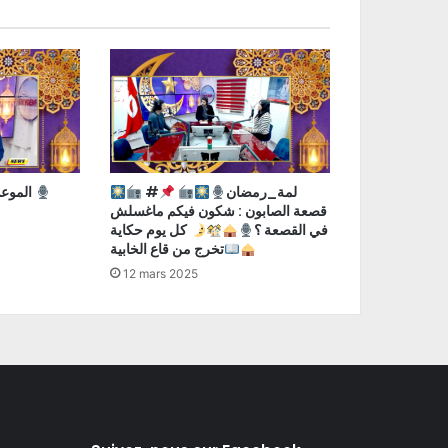
#لمة_رمضان
الموعد الإخباري مع رانية الدغار
قصعة الصابون : شكون فيكم ماغسلش
في القصعة ؟
كل يوم حكاية
تخرج من قاع الخابية
12 mars 2025