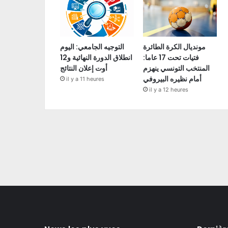
مونديال الكرة الطائرة
التوجيه الجامعي: اليوم
فتيات تحت 17 عاما:
انطلاق الدورة النهائية و12
المنتخب التونسي ينهزم
أوت إعلان النتائج
أمام نظيره البيروفي
il y a 11 heures
il y a 12 heures