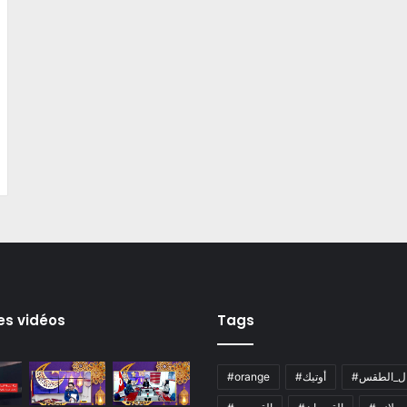
es vidéos
Tags
ال_الطقس
#أوتيك
#orange