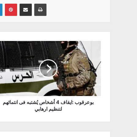
pour
Linkedin
Pinterest
Partager par email
Imprimer
augmenter
ou
diminuer
le
volume.
بوعرقوب :ايقاف 4 أشخاص يُشتبه فى انتمائهم
لتنظيم ارهابي