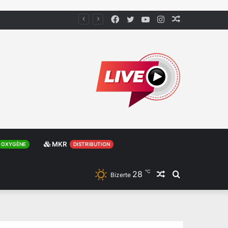
Facebook
Twitter
YouTube
Instagram
Article
Aléatoire
MKR
OXYGÈNE
DISTRIBUTION
℃
28
Article
Rechercher
Bizerte
Aléatoire