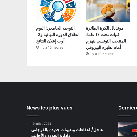
مونديال الكرة الطائرة
التوجيه الجامعي: اليوم
فتيات تحت 17 عاما:
انطلاق الدورة النهائية و12
المنتخب التونسي ينهزم
أوت إعلان النتائج
أمام نظيره البيروفي
il y a 10 heures
il y a 10 heures
News les plus vues
Dernièr
19 juillet 2024
عاجل/ اعفاءات وتعيينات جديدة بالقرجاني
وادارة الحدود والأجانب