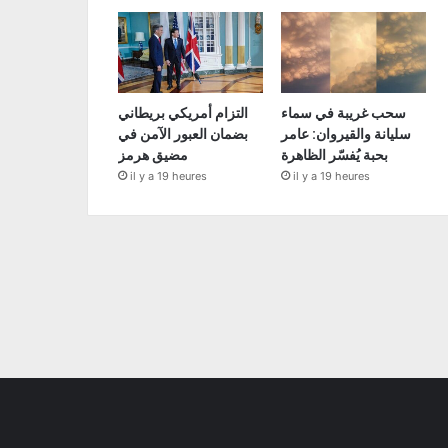
سحب غريبة في سماء
التزام أمريكي بريطاني
سليانة والقيروان: عامر
بضمان العبور الآمن في
بحبة يُفسّر الظاهرة
مضيق هرمز
il y a 19 heures
il y a 19 heures