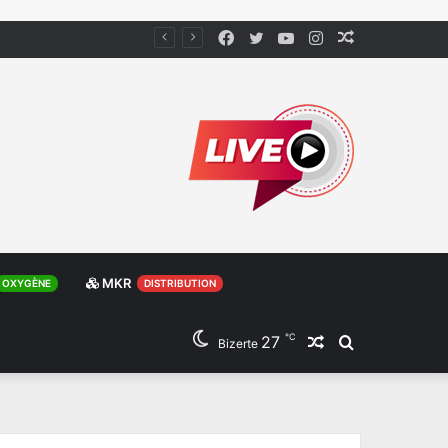
Facebook
Twitter
YouTube
Instagram
Article
Aléatoire
MKR
OXYGÈNE
DISTRIBUTION
℃
27
Article
Rechercher
Bizerte
Aléatoire