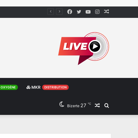
Facebook
Twitter
YouTube
Instagram
Article
Aléatoire
MKR
OXYGÈNE
DISTRIBUTION
℃
27
Article
Rechercher
Bizerte
Aléatoire