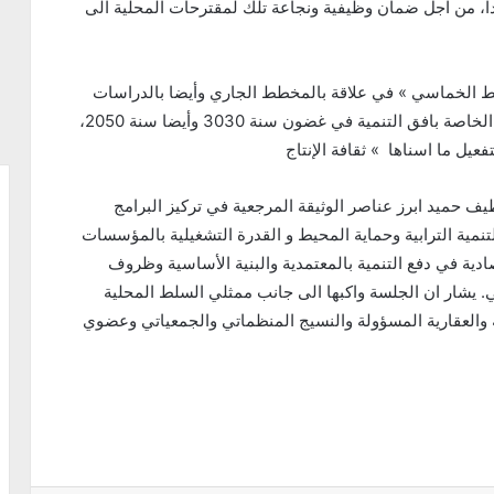
يدا، من اجل ضمان وظيفية ونجاعة تلك لمقترحات المحلية الى
ط الخماسي » في علاقة بالمخطط الجاري وأيضا بالدراسات
التنموية المنجزة سلفا او المبرمجة على غرار الدراسة الخاصة بافق التنمية في غضون سنة 3030 وأيضا سنة 2050،
عيل ما اسناها » ثقافة الإنتاج
طيف حميد ابرز عناصر الوثيقة المرجعية في تركيز البرامج
تنمية الترابية وحماية المحيط و القدرة التشغيلية بالمؤسسات
ادية في دفع التنمية بالمعتمدية والبنية الأساسية وظروف
ي. يشار ان الجلسة واكبها الى جانب ممثلي السلط المحلية
نية والعقارية المسؤولة والنسيج المنظماتي والجمعياتي وعضوي