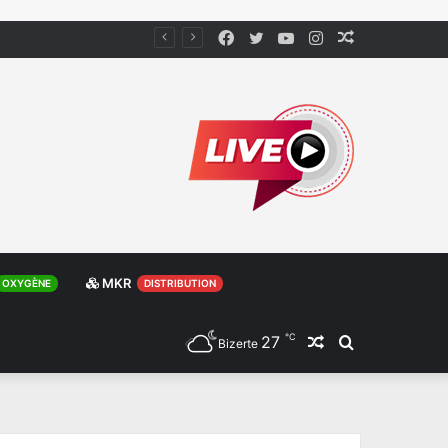
Facebook
Twitter
YouTube
Instagram
Article
Aléatoire
MKR
OXYGÈNE
DISTRIBUTION
℃
27
Article
Rechercher
Bizerte
Aléatoire