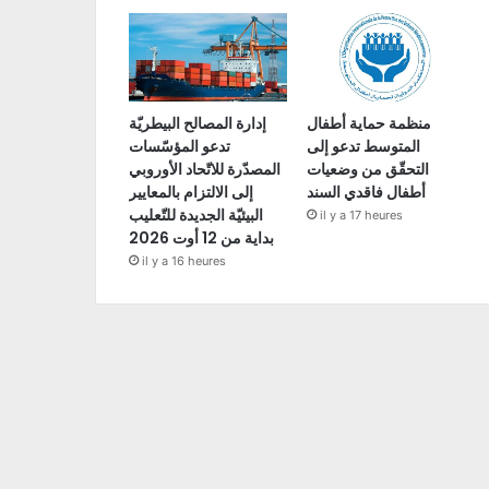
منظمة حماية أطفال
إدارة المصالح البيطريّة
المتوسط تدعو إلى
تدعو المؤسّسات
التحقّق من وضعيات
المصدّرة للاتّحاد الأوروبي
أطفال فاقدي السند
إلى الالتزام بالمعايير
البيئيّة الجديدة للتّعليب
il y a 17 heures
بداية من 12 أوت 2026
il y a 16 heures