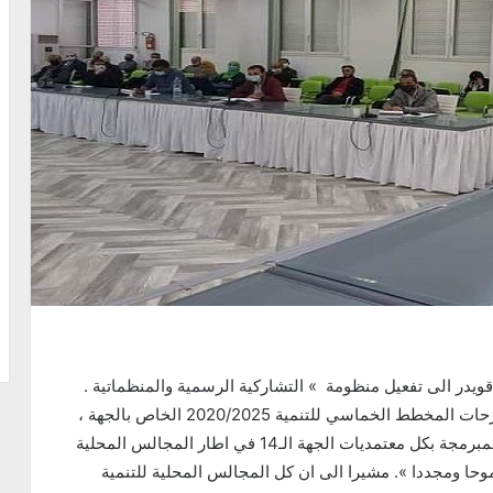
. دعا رئيس المجلس الجهوي للتنمية والي بنزرت محمد قويدر الى تفعيل منظومة » التشاركية الرسمية والمنظماتية
والجمعياتية والمجتمعية عموما » في ضبط واعداد مقترحات المخطط الخماسي للتنمية 2020/2025 الخاص بالجهة ،
قائلا خلال جلسة عمل استباقية اعداد لجلسات العمل المبرمجة بكل معتمديات الجهة الـ14 في اطار المجالس المحلية
طموحا ومجددا ». مشيرا الى ان كل المجالس المحلية للتنمية