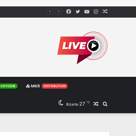
Facebook
Twitter
YouTube
Instagram
Article
Aléatoire
MKR
OXYGÈNE
DISTRIBUTION
℃
27
Article
Rechercher
Bizerte
Aléatoire