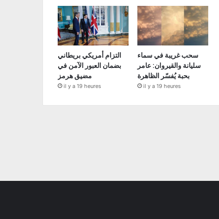
سحب غريبة في سماء
التزام أمريكي بريطاني
سليانة والقيروان: عامر
بضمان العبور الآمن في
بحبة يُفسّر الظاهرة
مضيق هرمز
il y a 19 heures
il y a 19 heures