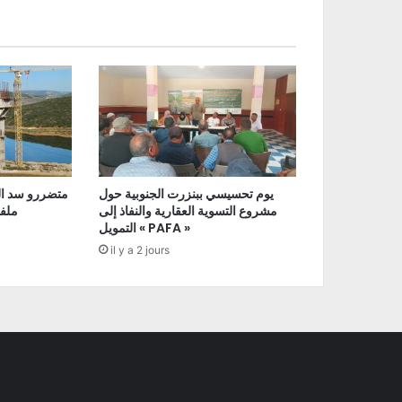
يوم تحسيسي ببنزرت الجنوبية حول
متضررو سد ال
مشروع التسوية العقارية والنفاذ إلى
ملفا
التمويل « PAFA »
il y a 2 jours