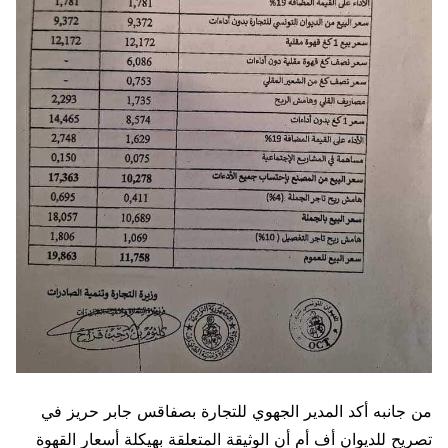
من جانبه أكد المدير الجهوي للتجارة بصفاقس جابر حريز في
تصريح للديوان أف أم أن الوثيقة المتعلقة بهيكلة أسعار القهوة