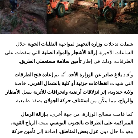
شملت تدخلات
وزارة التجهيز
لمواجهة
التقلبات الجوية
خلال
الساعات الأخيرة،
إزالة الأشجار والمواد الصلبة
التي سقطت على
الطرقات، وذلك في إطار
تأمين سلامة مستعملي الطريق
.
وأفاد
بلاغ صادر عن الوزارة الأحد
، أنّه تم
إعادة فتح الطرقات
التي شهدت
انقطاعات جزئية أو كلية بالشمال الغربي
، خاصة
ولاية جندوبة
، إثر
انزلاقات أرضية وانجرافات للأتربة
بفعل
الأمطار
والرياح
، مما مكّن من
استئناف حركة الجولان
بصفة طبيعية.
كما قامت مصالح الوزارة، من جهة أخرى، بـ
إزالة الرمال
المتراكمة على الطرقات بالجنوب التونسي
نتيجة
الرياح القوية
،
وهو ما حال دون
عزل بعض المناطق
، إضافة إلى
تأمين حركة