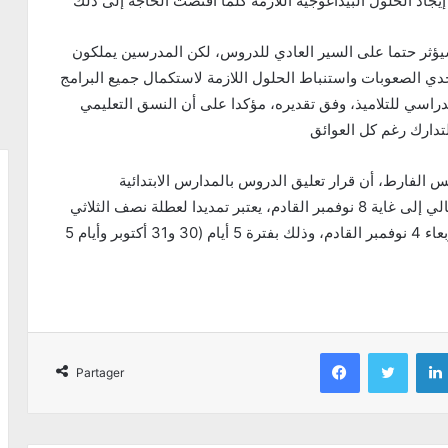
يجاد الحلول البيداغوجية اللازمة كلما اقتضت الحاجة إلى ذلك
ؤثر حتما على السير العادي للدروس، لكن المدرسين يملكون
حدي الصعوبات واستنباط الحلول اللازمة لاستكمال جميع البرامج
اسي للتلاميذ، وفق تقديره، مؤكدا على أن النسق التعليمي
تدارك رغم كل العوائق
يس الفارط، أن قرار تعليق الدروس بالمدارس الابتدائية
والإعدادية والمعاهد بداية من يوم الأربعاء 28 أكتوبر الحالي إلى غاية 8 نوفمبر القادم، يعتبر تمديدا لعطلة نصف الثلاثي
الأول، المبرمجة سلفا من يوم الاثنين 2 نوفمبر إلى الأربعاء 4 نوفمبر القادم، وذلك بفترة 5 أيام (30 و31 أكتوبر وأيام 5
Facebook
Twitter
Partager