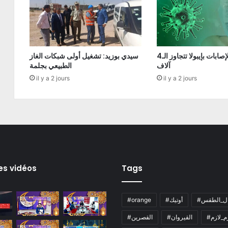
الكونغو: الإصابات بإيبولا تتجاوز الـ4
سيدي بوزيد: تشغيل أولى شبكات الغاز
آلاف
الطبيعي بجلمة
il y a 2 jours
il y a 2 jours
es vidéos
Tags
ال_الطقس
#أوتيك
#orange
زم_لازم
#القيروان
#القصرين