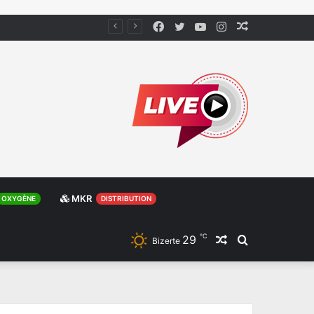
Facebook
Twitter
YouTube
Instagram
Article
Aléatoire
MKR
OXYGÈNE
DISTRIBUTION
℃
29
Article
Rechercher
Bizerte
Aléatoire