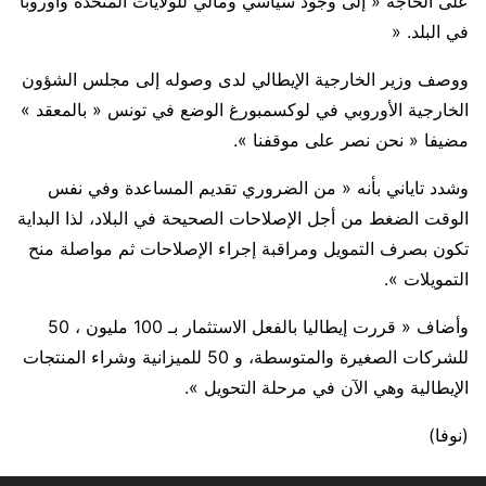
على الحاجة « إلى وجود سياسي ومالي للولايات المتحدة وأوروبا
في البلد. «
ووصف وزير الخارجية الإيطالي لدى وصوله إلى مجلس الشؤون
الخارجية الأوروبي في لوكسمبورغ الوضع في تونس « بالمعقد »
مضيفا « نحن نصر على موقفنا ».
وشدد تاياني بأنه « من الضروري تقديم المساعدة وفي نفس
الوقت الضغط من أجل الإصلاحات الصحيحة في البلاد، لذا البداية
تكون بصرف التمويل ومراقبة إجراء الإصلاحات ثم مواصلة منح
التمويلات ».
وأضاف « قررت إيطاليا بالفعل الاستثمار بـ 100 مليون ، 50
للشركات الصغيرة والمتوسطة، و 50 للميزانية وشراء المنتجات
الإيطالية وهي الآن في مرحلة التحويل ».
(نوفا)