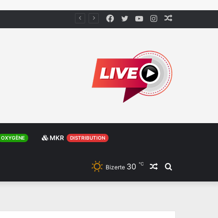
Facebook
Twitter
YouTube
Instagram
Article
Aléatoire
MKR
OXYGÈNE
DISTRIBUTION
℃
30
Article
Rechercher
Bizerte
Aléatoire