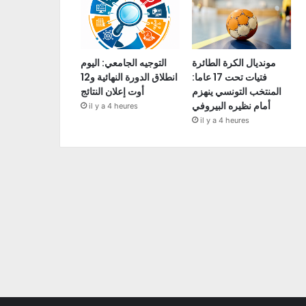
مونديال الكرة الطائرة
التوجيه الجامعي: اليوم
فتيات تحت 17 عاما:
انطلاق الدورة النهائية و12
المنتخب التونسي ينهزم
أوت إعلان النتائج
أمام نظيره البيروفي
il y a 4 heures
il y a 4 heures