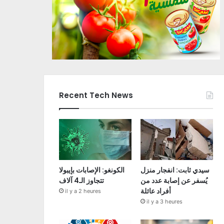
Recent Tech News
سيدي ثابت: انفجار منزل
الكونغو: الإصابات بإيبولا
يُسفر عن إصابة عدد من
تتجاوز الـ4 آلاف
أفراد عائلة
il y a 2 heures
il y a 3 heures