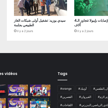
الكونغو: الإصابات بإيبولا تتجاوز الـ4
سيدي بوزيد: تشغيل أولى شبكات الغاز
آلاف
الطبيعي بجلمة
il y a 2 jours
il y a 2 jours
es vidéos
Tags
ال_الطقس
#أوتيك
#orange
زم_لازم
#القيروان
#القصرين
لنادي_الرياضي_البنزرتي
#اللقاحات