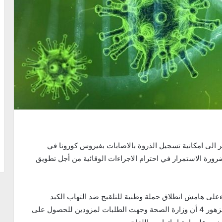
ر الى امكانية تسجيل الذروة بالاصابات بفيروس كورونا في
ورة الاستمرار في احترام الاجراءات الوقائية من أجل تطويق
ءعلى هامش انطلاق حملة وطنية للتلقيح ضد التهاب الكبد
الفيروسي صنف « أ » بمركز رعاية الأم والطفل بحي الزهور 4 أن وزارة الصحة وجهت الطلبات لمزودين للحصول على