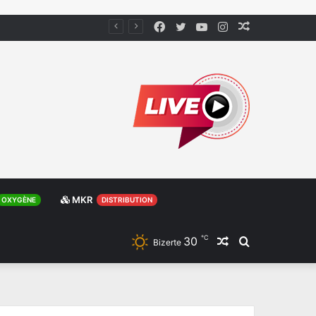
Facebook
Twitter
YouTube
Instagram
Article
Aléatoire
MKR
OXYGÈNE
DISTRIBUTION
℃
30
Article
Rechercher
Bizerte
Aléatoire