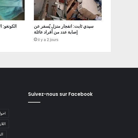
سيدي ثابت: انفجار منزل يُسفر عن
إصابة عدد من أفراد عائلة
il y a 2 jours
Suivez-nous sur Facebook
#احو
#اللا
#ا