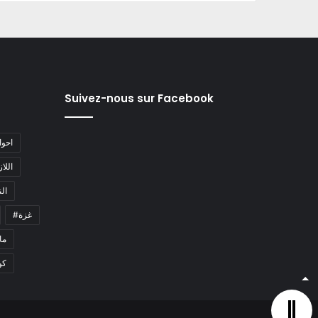
Suivez-nous sur Facebook
#احو
#اللا
#ا
#غزة
#م
كو