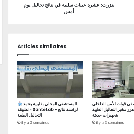
بنزرت: عشرة عينات سلبية في نتائج تحاليل يوم
أمس
Articles similaires
ى قوات الأمن الداخلي
المستشفى المحلي بقليبية يعتمد
زز مخبر التحاليل الطبية
تطبيقة « SantéLab » لرقمنة نتائج
بتجهيزات حديثة
التحاليل الطبية
il y a 3 semaines
il y a 3 semaines