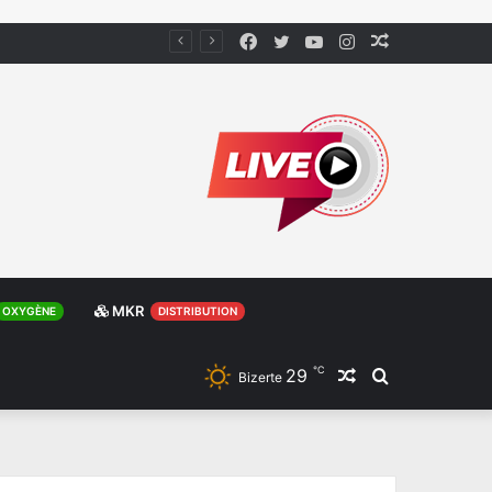
Facebook
Twitter
YouTube
Instagram
Article
Aléatoire
MKR
OXYGÈNE
DISTRIBUTION
℃
29
Article
Rechercher
Bizerte
Aléatoire