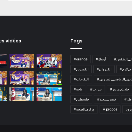
es vidéos
Tags
ال_الطقس
#أوتيك
#orange
زم_لازم
#القيروان
#القصرين
لنادي_الرياضي_البنزرتي
#اللقاحات
#حادث_مرور
#بنزرت
#باجة
اطر
#قيس_سعيد
#فلسطين
رونا
À propos
#وزارة_الصحة