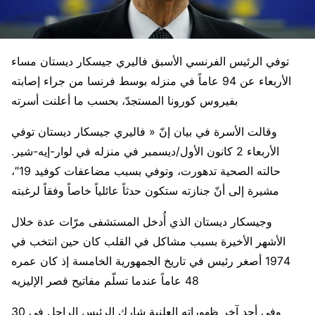
توفي الرئيس الفرنسي الأسبق فاليري جيسكار ديستان مساء
الأربعاء عن 94 عاماً في منزله بوسط فرنسا من جراء إصابته
بفيروس كورونا المستجدّ، بحسب ما أعلنت أسرته
وقالت الأسرة في بيان إنّ « فاليري جيسكار ديستان توفي
الأربعاء 2 كانون الأول/ديسمبر في منزله في لوار-إيه-شير.
حالته الصحية تدهورت، وتوفي بسبب مضاعفات كوفيد 19″،
مشيرة إلى أنّ جنازته ستكون حدثاً عائلياً خاصاً وفقاً لرغبته
وجيسكار ديستان الذي أُدخل المستشفى مرّات عدة خلال
الأشهر الأخيرة بسبب مشاكل في القلب كان حين انتخب في
1974 أصغر رئيس في تاريخ الجمهورية الخامسة إذ كان عمره
48 عاماً عندما تسلّم مفاتيح قصر الإليزيه
وفي أحد آخر ظهوراته العلنية شارك الرئيس الراحل في 30