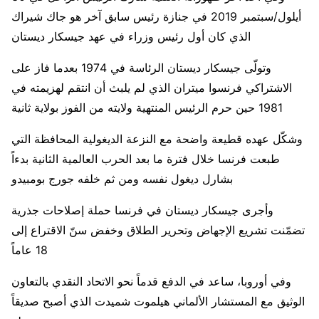
أيلول/سبتمبر 2019 في جنازة رئيس سابق آخر هو جاك شيراك
الذي كان أول رئيس وزراء في عهد جيسكار ديستان
وتولّى جيسكار ديستان الرئاسة في 1974 بعدما فاز على
الاشتراكي فرنسوا ميتران الذي لم يلبث أن انتقم لهزيمته في
1981 حين حرم الرئيس المنتهية ولايته من الفوز بولاية ثانية
وشكّل عهده قطيعة واضحة مع النزعة الديغولية المحافظة التي
طبعت فرنسا خلال فترة ما بعد الحرب العالمية الثانية بدءاً
بشارل ديغول نفسه ومن ثم خلفه جورج بومبيدو
وأجرى جيسكار ديستان في فرنسا حملة إصلاحات جذرية
تضمّنت تشريع الإجهاض وتحرير الطلاق وخفض سنّ الاقتراع إلى
18 عاماً
وفي أوروبا، ساعد في الدفع قدماً نحو الاتحاد النقدي بالتعاون
الوثيق مع المستشار الألماني هيلموت شميدت الذي أصبح صديقاً