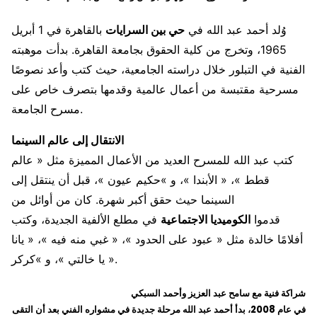
وُلد أحمد عبد الله في
حي بين السرايات
بالقاهرة في 1 أبريل
1965، وتخرج من كلية الحقوق بجامعة القاهرة. بدأت موهبته
الفنية في التبلور خلال دراسته الجامعية، حيث كتب وأعد نصوصًا
مسرحية مقتبسة من أعمال عالمية وقدمها بتصرف خاص على
مسرح الجامعة.
الانتقال إلى عالم السينما
كتب عبد الله للمسرح العديد من الأعمال المميزة مثل « عالم
قطط »، « الأبندا »، و »حكيم عيون »، قبل أن ينتقل إلى
السينما حيث حقق أكبر شهرة. كان من أوائل من
قدموا
الكوميديا الاجتماعية
في مطلع الألفية الجديدة، وكتب
أفلامًا خالدة مثل « عبود على الحدود »، « غبي منه فيه »، « يانا
يا خالتي »، و »كركر ».
شراكة فنية مع سامح عبد العزيز وأحمد السبكي
في عام 2008، بدأ أحمد عبد الله مرحلة جديدة في مشواره الفني بعد أن التقى