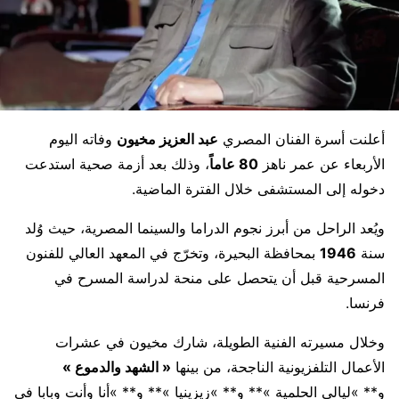
أعلنت أسرة الفنان المصري
عبد العزيز مخيون
وفاته اليوم
الأربعاء عن عمر ناهز
80 عاماً
، وذلك بعد أزمة صحية استدعت
دخوله إلى المستشفى خلال الفترة الماضية.
ويُعد الراحل من أبرز نجوم الدراما والسينما المصرية، حيث وُلد
سنة
1946
بمحافظة البحيرة، وتخرّج في المعهد العالي للفنون
المسرحية قبل أن يتحصل على منحة لدراسة المسرح في
فرنسا.
وخلال مسيرته الفنية الطويلة، شارك مخيون في عشرات
الأعمال التلفزيونية الناجحة، من بينها
« الشهد والدموع »
و** »ليالي الحلمية »** و** »زيزينيا »** و** »أنا وأنت وبابا في