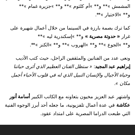
المشمش »** و** »أم كلثوم »** و** »جزيرة غمام »**
و** »الاختيار »**.
كما ترك بصمة بارزة في السينما من خلال أعمال شهيرة على
غرار
« حدوتة مصرية »
و** »إسكندرية ليه »**
و** »الجوع »** و** »الهروب »** و** »الكنز »**.
ونعى عدد من الفنانين والمثقفين الراحل، حيث كتب الأديب
إبراهيم عبد المجيد
:
« ستظل الفنان العظيم الذي أثرى حياتنا
وحياة الأجيال والإنسان النبيل الذي له في قلوب الأحباء أجمل
مكان »
.
واشتهر عبد العزيز مخيون بتعاونه مع الكاتب الكبير
أسامة أنور
عكاشة
في عدة أعمال تلفزيونية، ما جعله أحد أبرز الوجوه الفنية
التي طبعت الدراما المصرية على امتداد عقود.