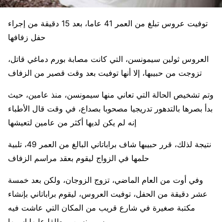
توفيت عروس تبلغ من العمر 41 عاما، بعد 15 دقيقة من إجراء
حفل زفافها
العروس ثولين سيمونسن، التي كانت مصابة بورم دماغي قاتل،
تزوجت من حبيبها، إلا أنها توفيت بعد وقت قصير من الزفاف
وتم تشخيص الحالة التي تعاني منها سيمونسن، منذ عامين، حيث
بدأ بصرها بالتدهور تدريجيا مصحوبا بصداع، في وقت قال الأطباء
إنه لم يكن لديها أكثر من عامين لتعيشها
نتيجة لذلك، قرر حبيبها شاف براباتاني البالغ من العمر 49، تلبية
حلمها في الزواج ليقوم بعقد مراسم الزفاف
وفي أوت من العام الماضي، تزوج الزوجان، ولكن بعد خمسة
عشر دقيقة من الحفل، توفيت العروس، ليقوم براباتاني بإنشاء
مكتبة صغيرة في شارع قريب من المكان التي عاشت فيه
سيمونسن، مطلقا عليها اسمها