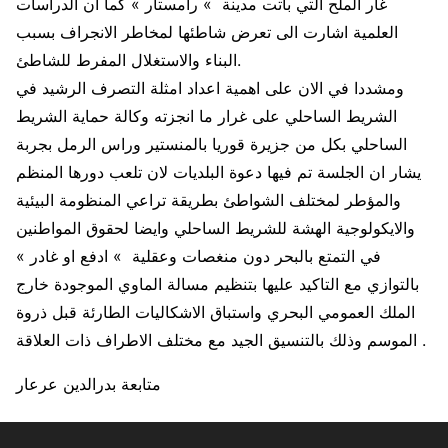
غار الملح التي باتت مدينة » رامستار » كما ان الدراسات
العلمية اشارت الى تعرض شاطئها لمخاطر الانجراف بسبب
البناء والاستغلال المفرط للشاطئ.
ومشددا في الان على اهمية اعداد امثلة التصرف الرشيد في
الشريط الساحلي على غرار ما انجزته وكالة حماية الشريط
الساحلي بكل من جزيرة قوريا بالمنستير وراس الرمل بجربة
يشار ان الجلسة تم فيها دعوة البلديات لان تلعب دورها المنظم
والمؤطر لمختلف الشواطئ بطريقة تراعي المنظومة البيئية
والايكولوجية الهشة للشريط الساحلي وايضا لحقوق المواطنين
في التمتع بالبحر دون منغصات وعقلية » ادفع او غادر »
بالتوازي مع التاكيد عليها بتنظيم مسالة الماوي الموجودة خارج
الملك العمومي البحري واستباق الاشكاليات الطارئة قبل ذروة
الموسم وذلك بالتنسيق الجيد مع مختلف الاطراف ذات العلاقة .
متابعة بدرالدين عرعار