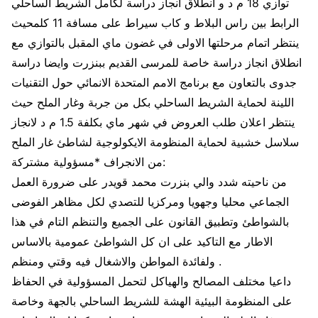
توازي 18 م د و انطلاق انجاز دراسة لكامل الشريط الساحلي
الرابط بين راس البلاط و كاب سيراط على مسافة 11 كلمحيث
ينتظر اتمام مرحلتها الاولى في غضون ماي المقبل بالتوازي مع
انطلاق انجاز دراسة خاصة للمرسى القديم ببنزرت وايضا دراسة
جدوى بالتعاون مع برنامج الامم المتحدة الانمائي حول التقنيات
اللينة لحماية الشريط الساحلي بكل من جربة وغار الملح حيث
ينتظر اعلان طلب العروض في شهر ماي بكلفة 1.5 م د لانجاز
سلاسل خشبية لحماية المنظومة الايكولوجية لشاطئ غار الملح
من الانجراف *مسؤولية مشتركة:
من ناحيته شدد والي بنزرت محمد قويدر على ضرورة العمل
الجماعي محليا وجهويا ومركزيا للتصدي لكل مظاهر الفوضى
بالشواطئ وتطبيق القانون على الجميع والتنظم التام في هذا
الاطار مع التاكيد على ان كل الشواطئ عمومية بالاساس
ولفائدة المواطن والاشغال فيه وقتي ومنظم .
داعيا مختلف المصالح والهياكل لتحمل المسؤولية في الحفاظ
على المنظومة البيئية الهشة للشريط الساحلي بالجهة وخاصة