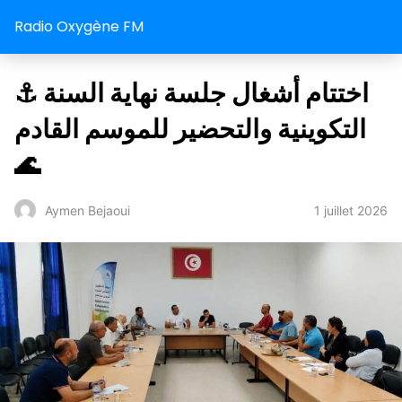
Radio Oxygène FM
⚓ اختتام أشغال جلسة نهاية السنة
التكوينية والتحضير للموسم القادم
🌊
1 juillet 2026
Aymen Bejaoui