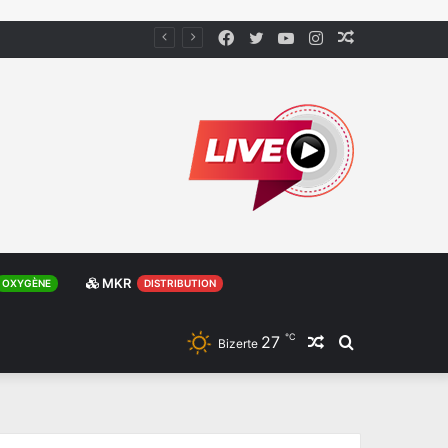
Facebook
Twitter
YouTube
Instagram
Article
Aléatoire
MKR
OXYGÈNE
DISTRIBUTION
℃
27
Article
Rechercher
Bizerte
Aléatoire