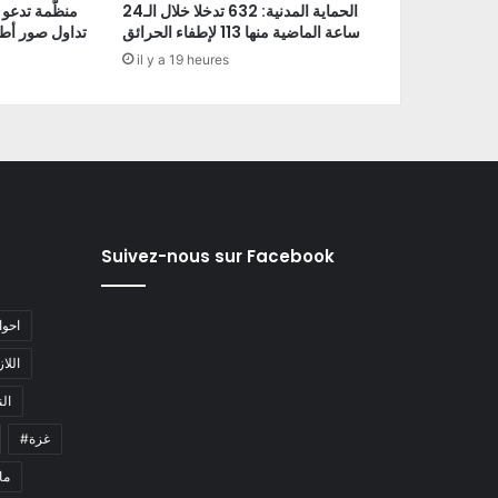
الحماية المدنية: 632 تدخلا خلال الـ24
منظّمة تدعو 
ساعة الماضية منها 113 لإطفاء الحرائق
تداول صور أط
il y a 19 heures
Suivez-nous sur Facebook
#احو
#اللا
#ا
#غزة
#م