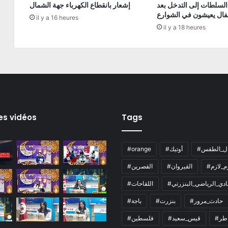
السلطات إلى التدخل بعد
إشعار بانقطاع الكهرباء جهة الشمال
فال يعيشون في الشوارع
il y a 16 heures
il y a 18 heures
es vidéos
Tags
ال_الطقس
#أوتيك
#orange
زم_لازم
#القيروان
#القصرين
لنادي_الرياضي_البنزرتي
#اللقاحات
#حادث_مرور
#بنزرت
#باجة
اطر
#قيس_سعيد
#فلسطين