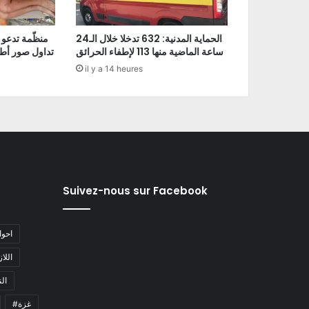
الحماية المدنية: 632 تدخلا خلال الـ24
منظّمة تدعو 
ساعة الماضية منها 113 لإطفاء الحرائق
تداول صور أط
il y a 14 heures
Suivez-nous sur Facebook
#احو
#اللا
#ا
#غزة