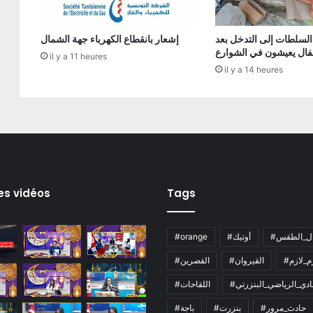
السلطات إلى التدخل بعد
إشعار بانقطاع الكهرباء جهة الشمال
فال يعيشون في الشوارع
il y a 11 heures
il y a 14 heures
es vidéos
Tags
ال_الطقس
#أوتيك
#orange
زم_لازم
#القيروان
#القصرين
لنادي_الرياضي_البنزرتي
#اللقاحات
#حادث_مرور
#بنزرت
#باجة