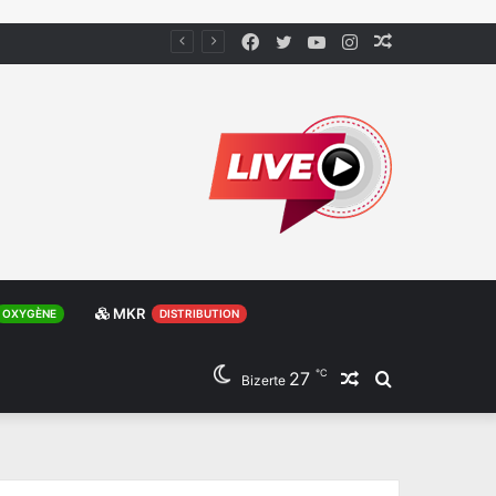
Facebook
Twitter
YouTube
Instagram
Article
Aléatoire
MKR
OXYGÈNE
DISTRIBUTION
℃
27
Article
Rechercher
Bizerte
Aléatoire