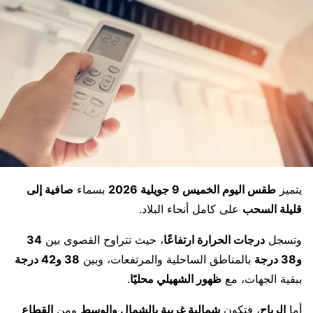
يتميز
طقس اليوم الخميس 9 جويلية 2026
بسماء
صافية إلى
قليلة السحب
على كامل أنحاء البلاد.
وتسجل
درجات الحرارة ارتفاعًا
، حيث تتراوح القصوى بين
34
و38 درجة
بالمناطق الساحلية والمرتفعات، وبين
38 و42 درجة
ببقية الجهات، مع
ظهور الشهيلي محليًا
.
أما
الرياح
، فتكون
شمالية غربية بالشمال والوسط
ومن
القطاع