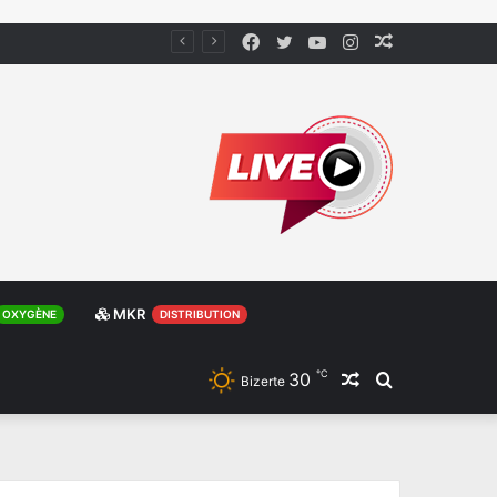
Facebook
Twitter
YouTube
Instagram
Article
Aléatoire
MKR
OXYGÈNE
DISTRIBUTION
℃
30
Article
Rechercher
Bizerte
Aléatoire