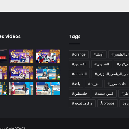
es vidéos
Tags
ال_الطقس
#أوتيك
#orange
زم_لازم
#القيروان
#القصرين
لنادي_الرياضي_البنزرتي
#اللقاحات
#حادث_مرور
#بنزرت
#باجة
اطر
#قيس_سعيد
#فلسطين
رونا
À propos
#وزارة_الصحة
 par SMARTAGL