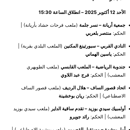
الأحد 12 أكتوبر 2025 – انطلاق الساعة 15:30
جمعية أريانة – نسر جلمة
(ملعب فرحات حشاد بأريانة) |
الحكم:
منتصر بلعربي
النادي القربي – سبورتينغ المكنين
(الملعب البلدي بقربة) |
الحكم:
ياسين الهماني
جندوبة الرياضية – الملعب القابسي
(ملعب الطويهري
المعشب) | الحكم:
فرج عبد اللاوي
اتحاد قصور الساف – هلال الرديف
(ملعب قصور الساف
الاصطناعي) | الحكم:
ريان بوخشينة
أولمبيك سيدي بوزيد – تقدم ساقية الداير
(ملعب سيدي بوزيد
المعشب) | الحكم:
رائد جويرو
أمل بوشمة – مستقبل القصرين
(ملعب بوشمة الاصطناعي) |