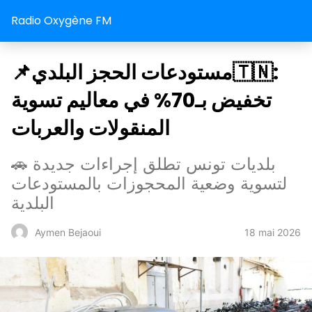
Radio Oxygène FM
📌مستودعات الحجز البلدي🇹🇳:
تخفيض بـ70% في معاليم تسوية
المنقولات والعربات
🚗 بلديات تونس تطلق إجراءات جديدة
لتسوية وضعية المحجوزات بالمستودعات
البلدية
18 mai 2026
Aymen Bejaoui