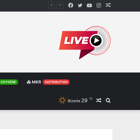
Facebook
Twitter
YouTube
Instagram
Article
Aléatoire
MKR
OXYGÈNE
DISTRIBUTION
℃
29
Article
Rechercher
Bizerte
Aléatoire