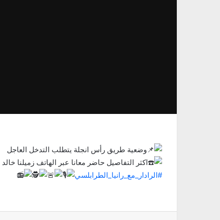
وضعية طريق رأس انجلة يتطلب التدخل العاجل
اكثر التفاصيل حاضر معانا عبر الهاتف زميلنا خالد 
#الرادار_مع_رانيا_الطرابلسي