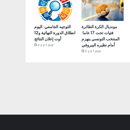
مونديال الكرة الطائرة
التوجيه الجامعي: اليوم
فتيات تحت 17 عاما:
انطلاق الدورة النهائية و12
المنتخب التونسي ينهزم
أوت إعلان النتائج
أمام نظيره البيروفي
il y a 1 jour
il y a 1 jour