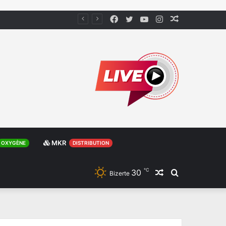
Facebook
Twitter
YouTube
Instagram
Article
Aléatoire
MKR
OXYGÈNE
DISTRIBUTION
℃
30
Article
Rechercher
Bizerte
Aléatoire