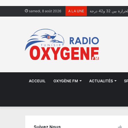
ة بين 32 و42 درجة
samedi, 8 août 2026
A LA UNE
ACCEUIL
OXYGÈNE FM
ACTUALITÉS
S
Suivez Nous