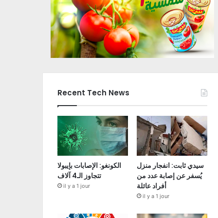
Recent Tech News
سيدي ثابت: انفجار منزل
الكونغو: الإصابات بإيبولا
يُسفر عن إصابة عدد من
تتجاوز الـ4 آلاف
أفراد عائلة
il y a 1 jour
il y a 1 jour