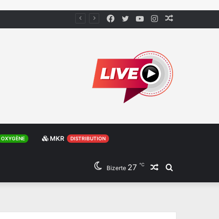
Facebook
Twitter
YouTube
Instagram
Article
Aléatoire
MKR
OXYGÈNE
DISTRIBUTION
℃
27
Article
Rechercher
Bizerte
Aléatoire