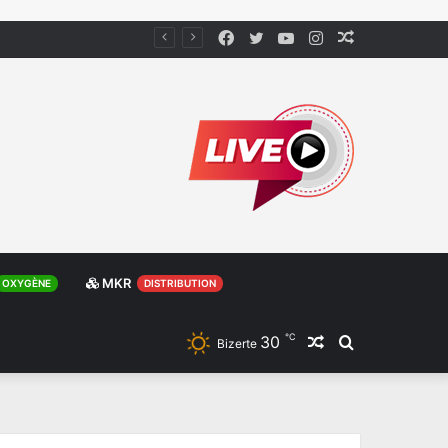
Facebook
Twitter
YouTube
Instagram
Article
Aléatoire
MKR
OXYGÈNE
DISTRIBUTION
℃
30
Article
Rechercher
Bizerte
Aléatoire