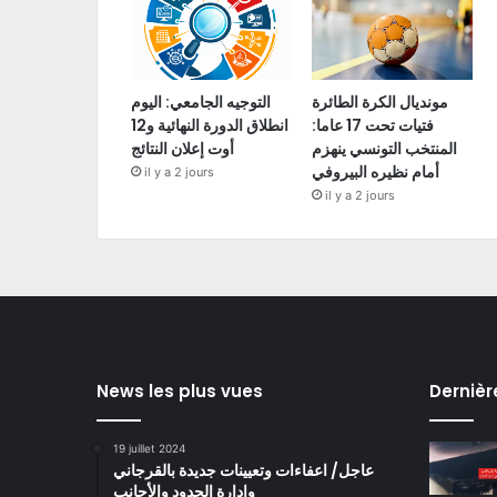
مونديال الكرة الطائرة
التوجيه الجامعي: اليوم
فتيات تحت 17 عاما:
انطلاق الدورة النهائية و12
المنتخب التونسي ينهزم
أوت إعلان النتائج
أمام نظيره البيروفي
il y a 2 jours
il y a 2 jours
News les plus vues
Dernièr
19 juillet 2024
عاجل/ اعفاءات وتعيينات جديدة بالقرجاني
وادارة الحدود والأجانب