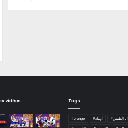
es vidéos
Tags
ال_الطقس
#أوتيك
#orange