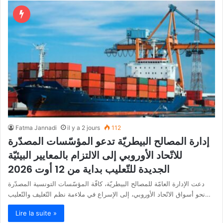
Fatma Jannadi
il y a 2 jours
112
إدارة المصالح البيطريّة تدعو المؤسّسات المصدّرة
للاتّحاد الأوروبي إلى الالتزام بالمعايير البيئيّة
الجديدة للتّعليب بداية من 12 أوت 2026
دعت الإدارة العامّة للمصالح البيطريّة، كافّة المؤسّسات التونسية المصدّرة
نحو أسواق الاتّحاد الأوروبي، إلى الإسراع في ملاءمة نظم التّغليف والتّعليب…
Lire la suite »