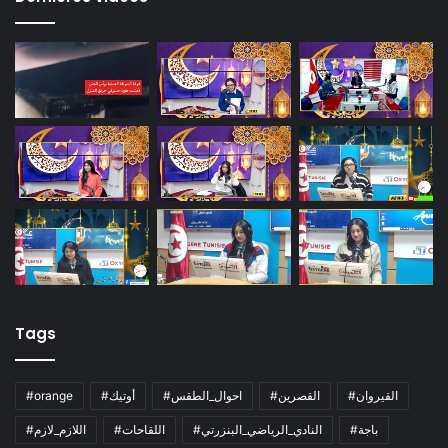
Tags
#القيروان
#القصرين
#احوال_الطقس
#أوتيك
#orange
#باجة
#النادي_الرياضي_البنزرتي
#اللقاحات
#اللازم_لازم