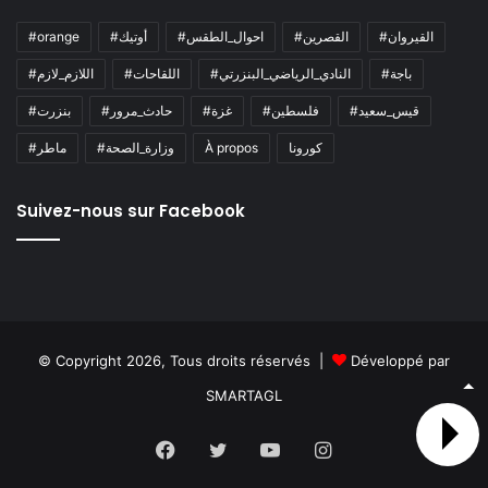
#القيروان
#القصرين
#احوال_الطقس
#أوتيك
#orange
#باجة
#النادي_الرياضي_البنزرتي
#اللقاحات
#اللازم_لازم
#قيس_سعيد
#فلسطين
#غزة
#حادث_مرور
#بنزرت
كورونا
À propos
#وزارة_الصحة
#ماطر
Suivez-nous sur Facebook
© Copyright 2026, Tous droits réservés |
Développé par
SMARTAGL
Facebook
Twitter
YouTube
Instagram