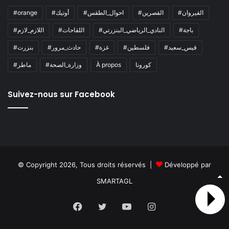
#القيروان
#القصرين
#احوال_الطقس
#أوتيك
#orange
#باجة
#النادي_الرياضي_البنزرتي
#اللقاحات
#اللازم_لازم
#قيس_سعيد
#فلسطين
#غزة
#حادث_مرور
#بنزرت
كورونا
À propos
#وزارة_الصحة
#ماطر
Suivez-nous sur Facebook
© Copyright 2026, Tous droits réservés |
Développé par
SMARTAGL
Facebook
Twitter
YouTube
Instagram