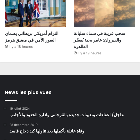
سحب غريبة في سماء سليانة
التزام أمريكي بريطاني بضمان
والقيروان: عامر بحبة يُفسّر
العبور الآمن في مضيق هرمز
الظاهرة
il y a 18 heures
il y a 19 heures
News les plus vues
19 juillet 2024
عاجل/ اعفاءات وتعيينات جديدة بالقرجاني وادارة الحدود والأجانب
28 décembre 2019
وفاة عائلة بأكملها بعد تناولها كبد دجاج فاسد