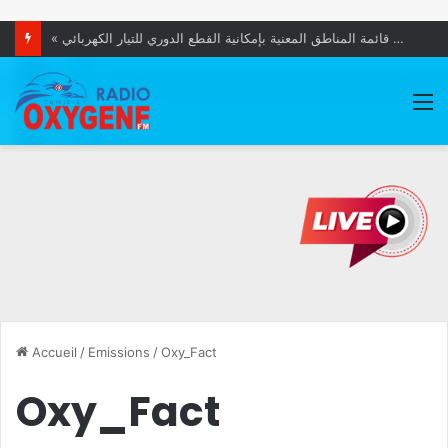
بطاقة إيداع بالسجن في حقّ المعتدي على شواهد رخامية لقبور زعماء وطنيين
M
Accueil
/
Emissions
/
Oxy_Fact
Oxy_Fact