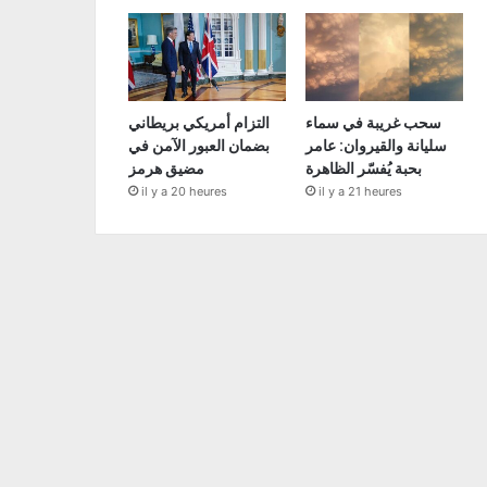
سحب غريبة في سماء
التزام أمريكي بريطاني
سليانة والقيروان: عامر
بضمان العبور الآمن في
بحبة يُفسّر الظاهرة
مضيق هرمز
il y a 20 heures
il y a 21 heures