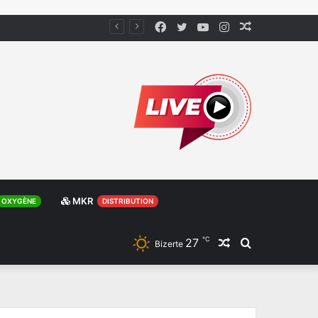
Facebook
Twitter
YouTube
Instagram
Article
Aléatoire
MKR
OXYGÈNE
DISTRIBUTION
℃
27
Article
Rechercher
Bizerte
Aléatoire