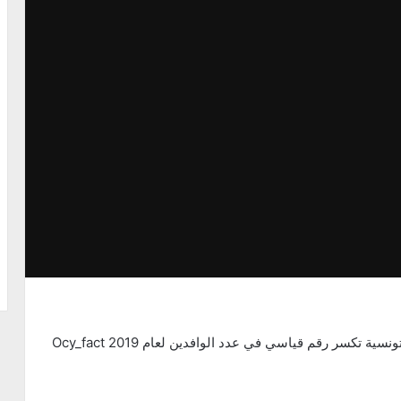
احة التونسية تكسر رقم قياسي في عدد الوافدين لعام 2019