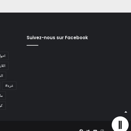
Suivez-nous sur Facebook
#احو
#اللا
#ا
#غزة
#م
كو