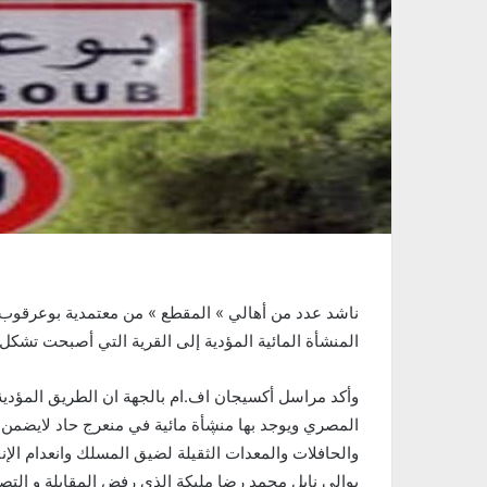
المنشأة المائية المؤدية إلى القرية التي أصبحت تشكل
وأكد مراسل أكسيجان اف.ام بالجهة ان الطريق المؤدية
المصري ويوجد بها منڜأة مائية في منعرج حاد لايضمن
والحافلات والمعدات الثقيلة لضيق المسلك وانعدام الإنار
بوالي نابل محمد رضا مليكة الذي رفض المقابلة و ال