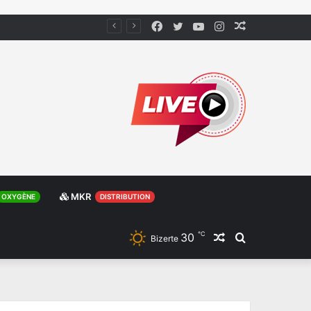
Facebook
Twitter
YouTube
Instagram
Article
Aléatoire
MKR
OXYGÈNE
DISTRIBUTION
℃
30
Article
Rechercher
Bizerte
Aléatoire