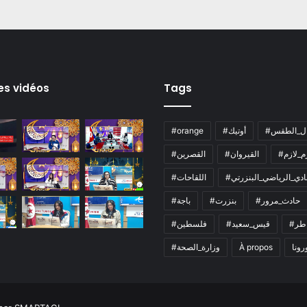
es vidéos
Tags
ال_الطقس
#أوتيك
#orange
زم_لازم
#القيروان
#القصرين
لنادي_الرياضي_البنزرتي
#اللقاحات
#حادث_مرور
#بنزرت
#باجة
اطر
#قيس_سعيد
#فلسطين
رونا
À propos
#وزارة_الصحة