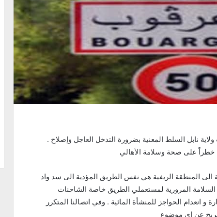
. ناشد عدد من أهالي » المقطع » من معتمدية بوعرقوب ولاية نابل السلط المعنية بضرورة التدخل العاجل وإصلاح
 خطراً على صحة وسلامة الأهالي
 الى المنطقة الريفية هي نفس الطريق المؤدية الى سد واد
 السلامة المرورية لمستعملي الطريق خاصة الشاحنات
ة و انعدام الحواجز للمنشأة المائية . وفي اتصالنا المتكرر
تصريح عن اي موضوع