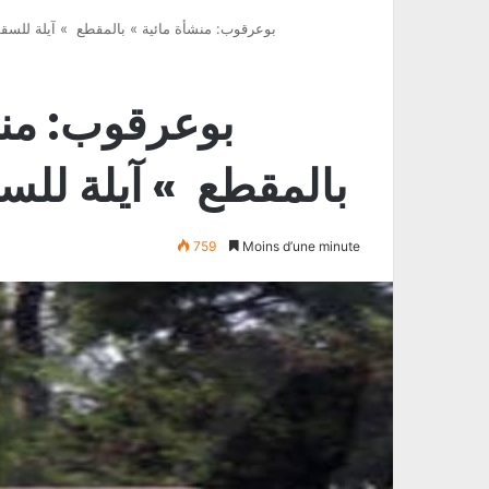
PODCASTبوعرقوب: منشأة مائية » بالمقطع » آيلة لل
بالمقطع » آيلة للس
759
Moins d’une minute