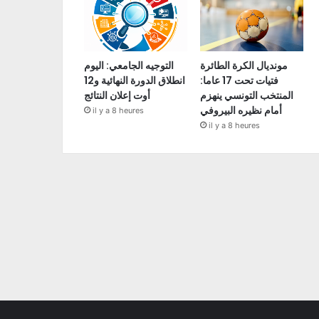
مونديال الكرة الطائرة
التوجيه الجامعي: اليوم
فتيات تحت 17 عاما:
انطلاق الدورة النهائية و12
المنتخب التونسي ينهزم
أوت إعلان النتائج
أمام نظيره البيروفي
il y a 8 heures
il y a 8 heures