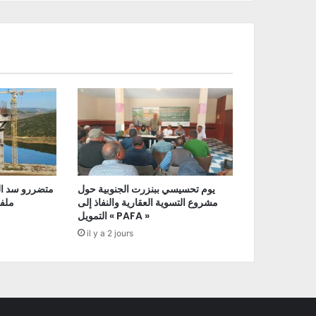
يوم تحسيسي ببنزرت الجنوبية حول
متضررو سد ال
مشروع التسوية العقارية والنفاذ إلى
ملفا
التمويل « PAFA »
il y a 2 jours