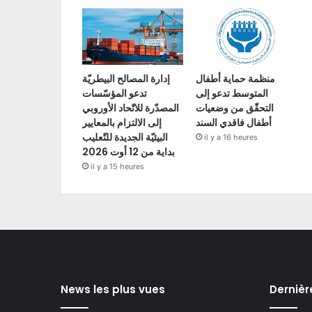
منظمة حماية أطفال
إدارة المصالح البيطريّة
المتوسط تدعو إلى
تدعو المؤسّسات
التحقّق من وضعيات
المصدّرة للاتّحاد الأوروبي
أطفال فاقدي السند
إلى الالتزام بالمعايير
البيئيّة الجديدة للتّعليب
il y a 16 heures
بداية من 12 أوت 2026
il y a 15 heures
News les plus vues
Dernièr