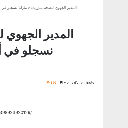
(المدير الجهوي للصحة ببنزرت: « مازلنا نسجلو في 
نسجلو في أع
895
Moins d’une minute
1398923920129/