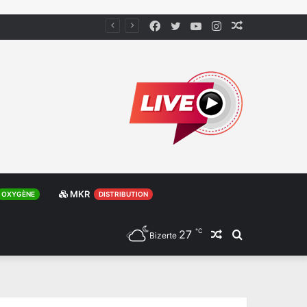
Facebook
Twitter
YouTube
Instagram
Article
Aléatoire
MKR
OXYGÈNE
DISTRIBUTION
℃
27
Article
Rechercher
Bizerte
Aléatoire