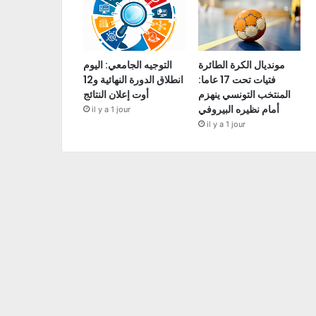
مونديال الكرة الطائرة
التوجيه الجامعي: اليوم
فتيات تحت 17 عاما:
انطلاق الدورة النهائية و12
المنتخب التونسي ينهزم
أوت إعلان النتائج
أمام نظيره البيروفي
il y a 1 jour
il y a 1 jour