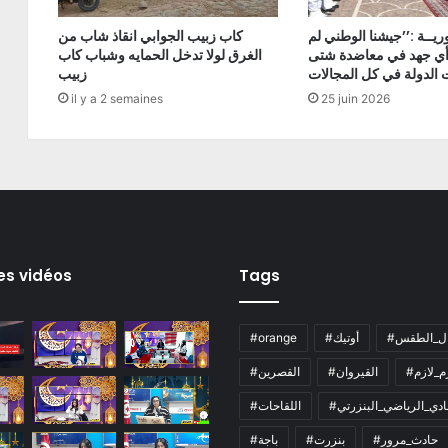
يــة :’’جيشنا الوطني لم
كاب زبيب الجوابي انقاذ شاب من
أي جهد في معاضدة شتى
الغرق لولا تدخل الحمايه وشباب كاب
زبيب
il y a 2 semaines
25 juin 2026
es vidéos
Tags
ال_الطقس
#أوتيك
#orange
زم_لازم
#القيروان
#القصرين
لنادي_الرياضي_البنزرتي
#اللقاحات
#حادث_مرور
#بنزرت
#باجة