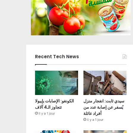
Recent Tech News
سيدي ثابت: انفجار منزل
الكونغو: الإصابات بإيبولا
يُسفر عن إصابة عدد من
تتجاوز الـ4 آلاف
أفراد عائلة
il y a 1 jour
il y a 1 jour