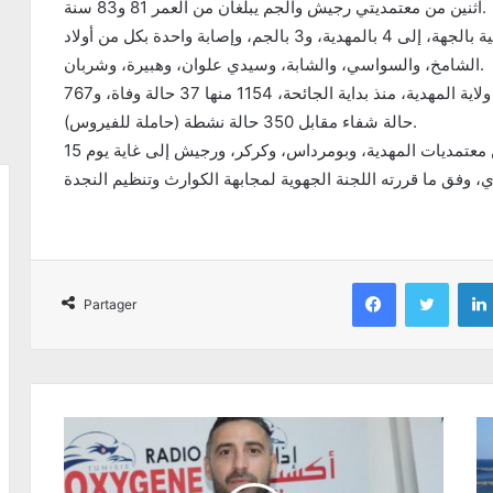
اثنين من معتمديتي رجيش والجم يبلغان من العمر 81 و83 سنة.
وتوزّعت الإصابات الجديدة، بحسب الدوائر الصحية بالجهة، إلى 4 بالمهدية، و3 بالجم، وإصابة واحدة بكل من أولاد
الشامخ، والسواسي، والشابة، وسيدي علوان، وهبيرة، وشربان.
وبلغ العدد الجملي للإصابات بفيروس « كورونا » في ولاية المهدية، منذ بداية الجائحة، 1154 منها 37 حالة وفاة، و767
حالة شفاء مقابل 350 حالة نشطة (حاملة للفيروس).
ويتواصل تعليق نشاط الأسواق الأسبوعية بكل من معتمديات المهدية، وبومرداس، وكركر، ورجيش إلى غاية يوم 15
Facebook
Twitter
Partager