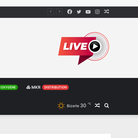
Facebook
Twitter
YouTube
Instagram
Article
Aléatoire
MKR
OXYGÈNE
DISTRIBUTION
℃
30
Article
Rechercher
Bizerte
Aléatoire