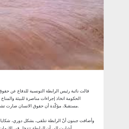
الحكومة اتخاذ إجراءات مناصرة للبيئة والمناخ وا
مستقبلا، مؤكّدة أن حقوق الانسان صارت تشمل في مفهومها، أيضا، الحق في البيئة والحق في فضاء مستديم.
وأضافت جبنون أنّ الرابطة تتلقى، بشكل دوري، شكايات
أشارت الى أن الرابطة تتدخل في الازمات البيئية من خلال فروعها 28 المنتشرة في كامل تراب الجمهورية.