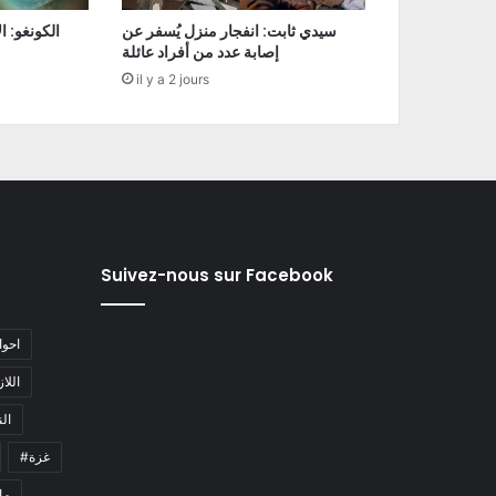
سيدي ثابت: انفجار منزل يُسفر عن
إصابة عدد من أفراد عائلة
il y a 2 jours
Suivez-nous sur Facebook
#احو
#اللا
#ا
#غزة
#م