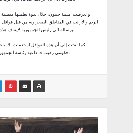
و تعرضت اميمة جبنون، خلال ندوة نظمتها منظمة « 
الريم والأرانب في المناطق الصحراوية من قبل قوافل ق
برسالة الى رئيس الجمهورية لايقاف هذه الاعتداءات على السيادة التونسية وعلى الامن الفلاحي التونسي.
كما لفتت إلى أن هذه القوافل استعملت الاسلح
حكومي رهيب »، داعية رئاسة الجمهورية الى التحرك لوقف كل اشكال الاعتداء على ثروة حيوانية نادرة.
Linkedin
Pinterest
Partager par email
Imprimer