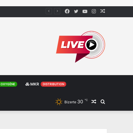
Facebook
Twitter
YouTube
Instagram
Article
Aléatoire
MKR
OXYGÈNE
DISTRIBUTION
℃
30
Article
Rechercher
Bizerte
Aléatoire