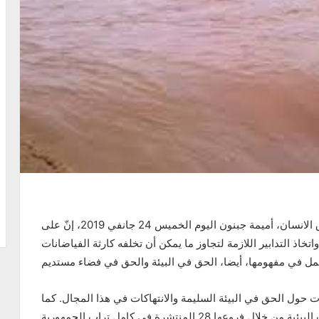
قالت نائبة رئيس الرابطة التونسية للدفاع عن حقوق الانسان، أميمة جبنون اليوم الخميس 24 جانفي 2019، إنّ على
تخاذ التدابير اللازمة لتجاوز ما يمكن أن تخلفه كارثة الفياضانات
 حول الحق في البيئة السليمة والانتهاكات في هذا المجال. كما