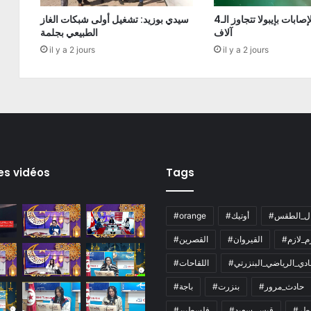
الكونغو: الإصابات بإيبولا تتجاوز الـ4
سيدي بوزيد: تشغيل أولى شبكات الغاز
آلاف
الطبيعي بجلمة
il y a 2 jours
il y a 2 jours
es vidéos
Tags
ال_الطقس
#أوتيك
#orange
زم_لازم
#القيروان
#القصرين
لنادي_الرياضي_البنزرتي
#اللقاحات
#حادث_مرور
#بنزرت
#باجة
اطر
#قيس_سعيد
#فلسطين