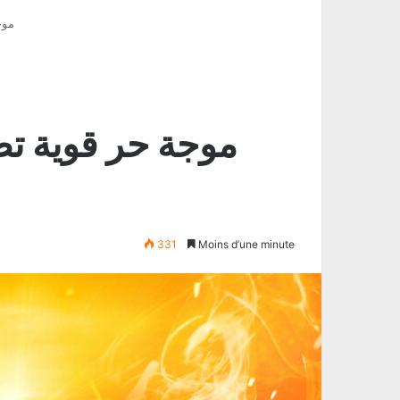
موج
331
Moins d’une minute