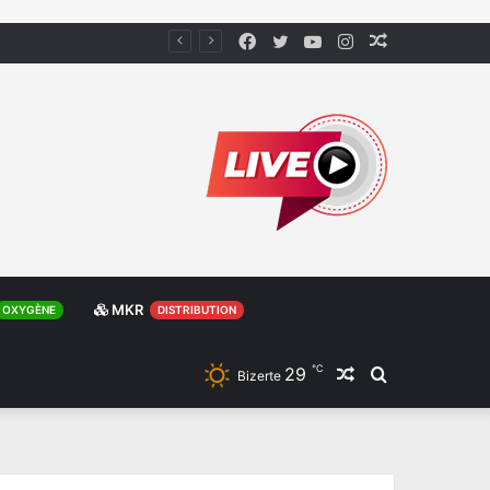
Facebook
Twitter
YouTube
Instagram
Article
Aléatoire
MKR
OXYGÈNE
DISTRIBUTION
℃
29
Article
Rechercher
Bizerte
Aléatoire