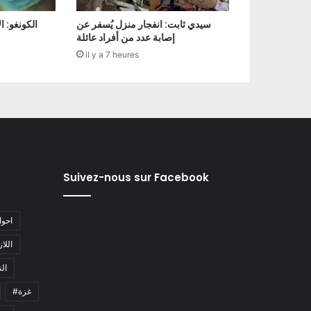
سيدي ثابت: انفجار منزل يُسفر عن
إصابة عدد من أفراد عائلة
il y a 7 heures
Suivez-nous sur Facebook
#احو
#اللا
#ا
#غزة