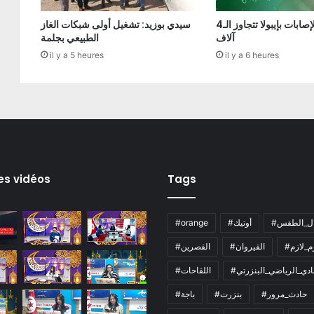
الكونغو: الإصابات بإيبولا تتجاوز الـ4
سيدي بوزيد: تشغيل أولى شبكات الغاز
آلاف
الطبيعي بجلمة
il y a 5 heures
il y a 6 heures
es vidéos
Tags
ال_الطقس
#أوتيك
#orange
زم_لازم
#القيروان
#القصرين
لنادي_الرياضي_البنزرتي
#اللقاحات
#حادث_مرور
#بنزرت
#باجة